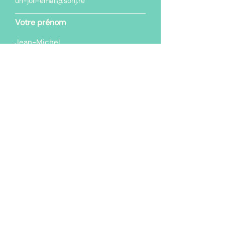
Votre prénom
Votre nom de famille
Où travaillez-vous ?
ENVOYER >